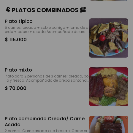
🐏 PLATOS COMBINADOS 🥓
Plato típico
5 carnes: oreada + sobre barriga + lomo de c
erdo + cabro + asada Acompañado de arep
a santandereana y yuca frita Alcanza para 3
$ 115.000
a 4 personas dependiendo del apetito!!!
Plato mixto
Plato para 2 personas de 3 carnes: oreada, po
llo y fresca. Acompañado de arepa santande
reana, yuca frita y ensalada. Puedes pedirlo pi
$ 70.000
cado.
Plato combinado Oreada/ Carne
Asada
2 carnes: Carne asada a la brasa + Carne or