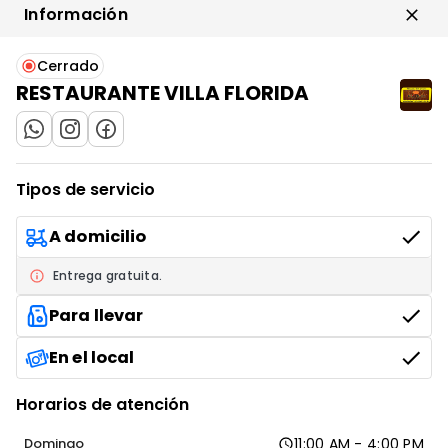
Información
$ 22.000
Cerrado
RESTAURANTE VILLA FLORIDA
IR AL ENLACE
IR AL ENLACE
IR AL ENLACE
Arepa santandereana
$ 12.000
Tipos de servicio
A domicilio
Entrega gratuita.
Porción de papas a la francesa
Para llevar
$ 13.000
En el local
Horarios de atención
Domingo
11:00 AM - 4:00 PM