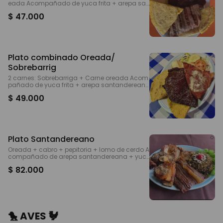
eada Acompañado de yuca frita + arepa sa
ntandereana y ensalada
$ 47.000
Plato combinado Oreada/
Sobrebarrig
2 carnes: Sobrebarriga + Carne oreada Acom
pañado de yuca frita + arepa santanderean
a y ensalada
$ 49.000
Plato Santandereano
Oreada + cabro + pepitoria + lomo de cerdo A
compañado de arepa santandereana + yuc
a frita
$ 82.000
🐤 AVES 🐓