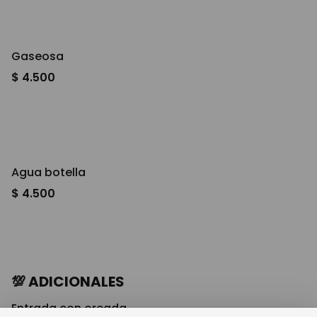
Gaseosa
$ 4.500
Agua botella
$ 4.500
💯 ADICIONALES
Entrada con oreada