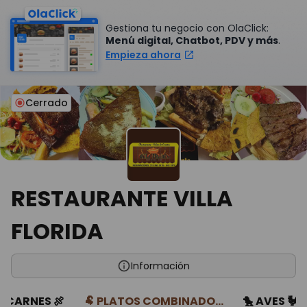
Gestiona tu negocio con OlaClick:
Menú digital, Chatbot, PDV y más
.
Empieza ahora
Cerrado
RESTAURANTE VILLA
FLORIDA
Información
 CARNES 🍖
🐏 PLATOS COMBINADO...
🐤 AVES 🐓